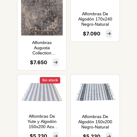
Alfombras De
Algodón 170x240
Negro-Natural
$7.090
Alfombras
Augusta
Collection
200x285
$7.650
Sin stock
Alfombras De
Alfombras De
Yute y Algodón
Algodón 150x200
150x200 Azul
Negro-Natural
4037
$5.230
$5.230