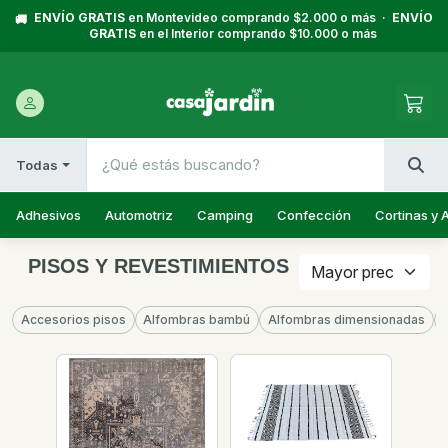
ENVÍO GRATIS
en Montevideo comprando $2.000 o más ·
ENVÍO
🚚
GRATIS
en el Interior comprando $10.000 o más
Todas
Adhesivos
Automotriz
Camping
Confección
Cortinas y 
PISOS Y REVESTIMIENTOS
Accesorios pisos
Alfombras bambú
Alfombras dimensionadas